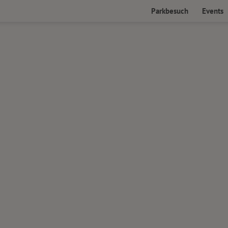
Parkbesuch
Events
Öffnungszeiten & Preise
Aktuelle
Anreise
Übersichtskarte
Barrierefreier Parkbesuch
Parkbesuch mit Kindern
Angebote & Erlebnisse
Führungen
Hundetobewald
Gruppen & Busreisende
Tiergalerie