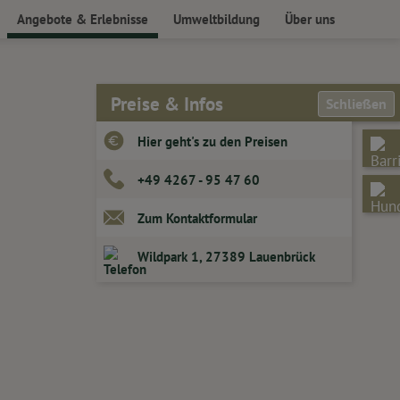
Angebote & Erlebnisse
Umweltbildung
Über uns
 Veranstaltungen
Ausflüge für Schulen und
Außerschulischer Lernort
Geschichte
Kindergärten
Impact Hub im LandPark
Scharnow-Stiftung
Preise & Infos
Workshops für Kinder &
Schließen
LandKüche
Kontakt
Jugendliche
Hier geht's zu den Preisen
Ernährung, Bewegung &
Kindergeburtstage
Gesundheit
+49 4267 - 95 47 60
Führungen
LandGarten
Workshops
Zum Kontaktformular
Studie Gesunde Parks &
Tagungen & Seminare
Gärten
Wildpark 1, 27389 Lauenbrück
Firmenevents
Outdoorküche
LandKüche/Kochschule