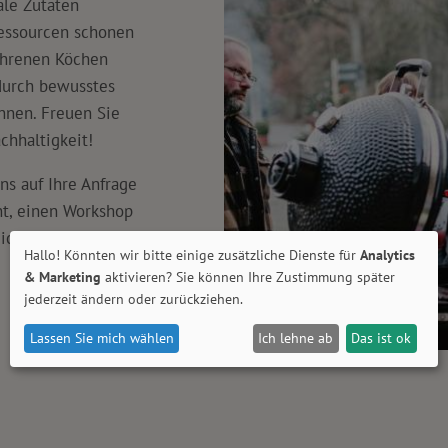
ale Zutaten
essourcen schonen
ahrenen Köchen
durch bewusstes
nnen. Freuen Sie
chhaltigkeit!
ns auf Ihre Anfrage
nt, einen Workshop
ch zu veranstalten.
Hallo! Könnten wir bitte einige zusätzliche Dienste für
Analytics
& Marketing
aktivieren? Sie können Ihre Zustimmung später
jederzeit ändern oder zurückziehen.
Lassen Sie mich wählen
Ich lehne ab
Das ist ok