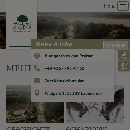
Menü
Preise & Infos
Schließen
Hier geht's zu den Preisen
MEHR ZU ÜBER UNS
+49 4267 - 95 47 60
Zum Kontaktformular
Wildpark 1, 27389 Lauenbrück
GESCHICHTE
SCHARNOW-