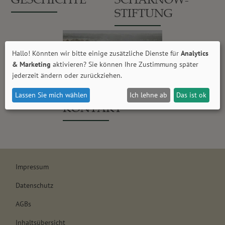
STIFTUNG
Hallo! Könnten wir bitte einige zusätzliche Dienste für
Analytics
& Marketing
aktivieren? Sie können Ihre Zustimmung später
jederzeit ändern oder zurückziehen.
Lassen Sie mich wählen
Ich lehne ab
Das ist ok
KONTAKT
Impressum
Datenschutz
AGBs
Inhaltsübersicht