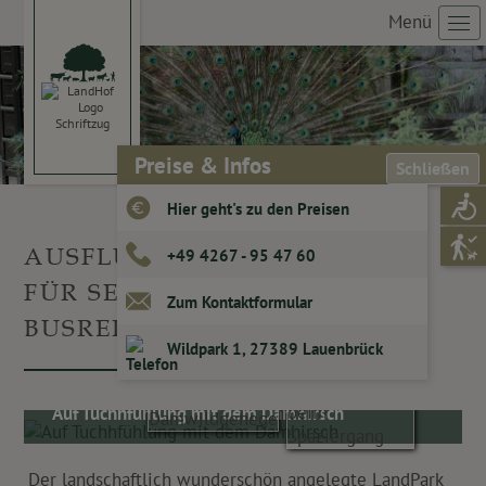
Menü
Preise & Infos
Schließen
Hier geht's zu den Preisen
AUSFLUG IN DEN LANDPARK
+49 4267 - 95 47 60
FÜR SENIOREN ODER
Zum Kontaktformular
BUSREISE-GRUPPEN
Wildpark 1, 27389 Lauenbrück
Auf Tuchhfühlung mit dem Damhirsch
Der landschaftlich wunderschön angelegte LandPark