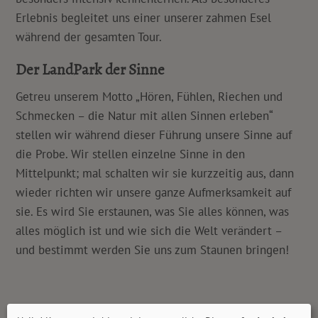
Erlebnis begleitet uns einer unserer zahmen Esel
während der gesamten Tour.
Der LandPark der Sinne
Getreu unserem Motto „Hören, Fühlen, Riechen und
Schmecken – die Natur mit allen Sinnen erleben“
stellen wir während dieser Führung unsere Sinne auf
die Probe. Wir stellen einzelne Sinne in den
Mittelpunkt; mal schalten wir sie kurzzeitig aus, dann
wieder richten wir unsere ganze Aufmerksamkeit auf
sie. Es wird Sie erstaunen, was Sie alles können, was
alles möglich ist und wie sich die Welt verändert –
und bestimmt werden Sie uns zum Staunen bringen!
Preise