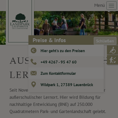
Menü
Preise & Infos
Schließen
Hier geht's zu den Preisen
AUSSERSCHULISCHER 
+49 4267 - 95 47 60
ERNORT
Zum Kontaktformular
Wildpark 1, 27389 Lauenbrück
Seit November 2023 ist der LandPark anerkannter
außerschulischer Lernort. Hier wird Bildung für
nachhaltige Entwicklung (BNE) auf 250.000
Quadratmetern Park- und Gartenlandschaft gelebt.