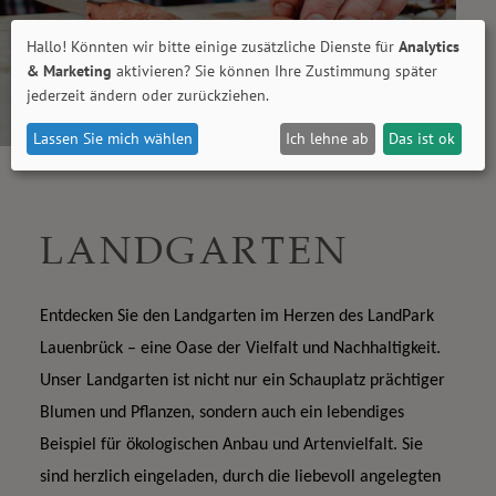
Hallo! Könnten wir bitte einige zusätzliche Dienste für
Analytics
& Marketing
aktivieren? Sie können Ihre Zustimmung später
jederzeit ändern oder zurückziehen.
Lassen Sie mich wählen
Ich lehne ab
Das ist ok
LANDGARTEN
Entdecken Sie den Landgarten im Herzen des LandPark 
Lauenbrück – eine Oase der Vielfalt und Nachhaltigkeit. 
Unser Landgarten ist nicht nur ein Schauplatz prächtiger 
Blumen und Pflanzen, sondern auch ein lebendiges 
Beispiel für ökologischen Anbau und Artenvielfalt. Sie 
sind herzlich eingeladen, durch die liebevoll angelegten 