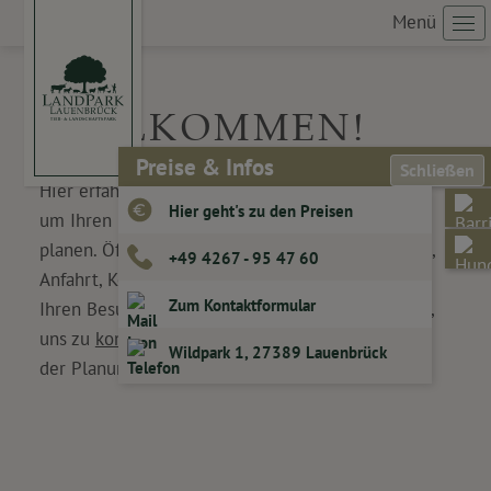
Menü
WILLKOMMEN!
Preise & Infos
Schließen
Hier erfahren Sie Nützliches und Wissenswertes,
Hier geht's zu den Preisen
um Ihren Besuch im LandPark Lauenbrück zu
planen. Öffnungszeiten, Preise, Wettervorhersage,
+49 4267 - 95 47 60
Anfahrt, Kontaktadressen und Dinge, die wir für
Zum Kontaktformular
Ihren Besuch bereithalten. Zögern Sie auch nicht,
uns zu
kontaktieren
. Wir helfen Ihnen gerne bei
Wildpark 1, 27389 Lauenbrück
der Planung Ihres Ausflugs.