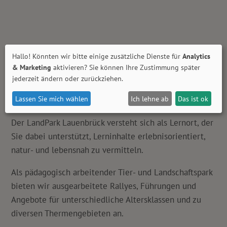
WILKOMMEN IM GRÜNEN
Hallo! Könnten wir bitte einige zusätzliche Dienste für
Analytics
& Marketing
aktivieren? Sie können Ihre Zustimmung später
KLASSENZIMMER
jederzeit ändern oder zurückziehen.
Lassen Sie mich wählen
Ich lehne ab
Das ist ok
Der LandPark Lauenbrück versteht sich als Lernort, der
Sie dabei unterstützt, Lerninhalte erlebnisorientiert,
natur- und lebensnah zu vermitteln.
Als pädagogisch arbeitender Tier- und Landschaftspark
bieten wir ausgearbeitete Rallyes, Führungen und
Angebote für unterschiedliche Altersklassen und zu
diversen Thermengebieten an.